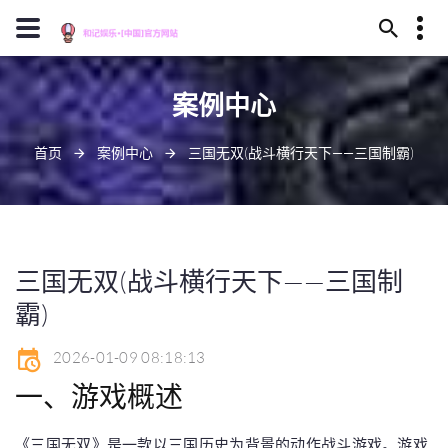
13659630023
案例中心
安庆市卫煮丛林324号
J909@baidu.ag
首页
案例中心
三国无双(战斗横行天下——三国制霸)
三国无双(战斗横行天下——三国制
霸)
2026-01-09 08:18:13
一、游戏概述
《三国无双》是一款以三国历史为背景的动作战斗游戏。游戏